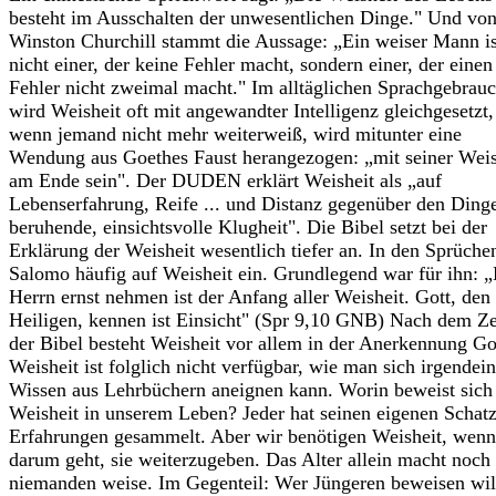
besteht im Ausschalten der unwesentlichen Dinge." Und vo
Winston Churchill stammt die Aussage: „Ein weiser Mann is
nicht einer, der keine Fehler macht, sondern einer, der einen
Fehler nicht zweimal macht." Im alltäglichen Sprachgebrau
wird Weisheit oft mit angewandter Intelligenz gleichgesetzt
wenn jemand nicht mehr weiterweiß, wird mitunter eine
Wendung aus Goethes Faust herangezogen: „mit seiner Weis
am Ende sein". Der DUDEN erklärt Weisheit als „auf
Lebenserfahrung, Reife ... und Distanz gegenüber den Ding
beruhende, einsichtsvolle Klugheit". Die Bibel setzt bei der
Erklärung der Weisheit wesentlich tiefer an. In den Sprüche
Salomo häufig auf Weisheit ein. Grundlegend war für ihn: 
Herrn ernst nehmen ist der Anfang aller Weisheit. Gott, den
Heiligen, kennen ist Einsicht" (Spr 9,10 GNB) Nach dem Z
der Bibel besteht Weisheit vor allem in der Anerkennung Go
Weisheit ist folglich nicht verfügbar, wie man sich irgendein
Wissen aus Lehrbüchern aneignen kann. Worin beweist sich
Weisheit in unserem Leben? Jeder hat seinen eigenen Schat
Erfahrungen gesammelt. Aber wir benötigen Weisheit, wenn
darum geht, sie weiterzugeben. Das Alter allein macht noch
niemanden weise. Im Gegenteil: Wer Jüngeren beweisen wil