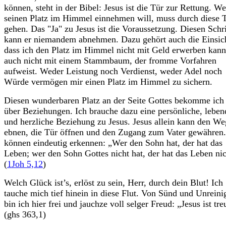
können, steht in der Bibel: Jesus ist die Tür zur Rettung. We
seinen Platz im Himmel einnehmen will, muss durch diese 
gehen. Das "Ja" zu Jesus ist die Voraussetzung. Diesen Schri
kann er niemandem abnehmen. Dazu gehört auch die Einsic
dass ich den Platz im Himmel nicht mit Geld erwerben kann
auch nicht mit einem Stammbaum, der fromme Vorfahren
aufweist. Weder Leistung noch Verdienst, weder Adel noch
Würde vermögen mir einen Platz im Himmel zu sichern.
Diesen wunderbaren Platz an der Seite Gottes bekomme ich
über Beziehungen. Ich brauche dazu eine persönliche, leben
und herzliche Beziehung zu Jesus. Jesus allein kann den We
ebnen, die Tür öffnen und den Zugang zum Vater gewähren
können eindeutig erkennen: „Wer den Sohn hat, der hat das
Leben; wer den Sohn Gottes nicht hat, der hat das Leben nic
(
1Joh 5,12
)
Welch Glück ist’s, erlöst zu sein, Herr, durch dein Blut! Ich
tauche mich tief hinein in diese Flut. Von Sünd und Unreini
bin ich hier frei und jauchze voll selger Freud: „Jesus ist tre
(ghs 363,1)