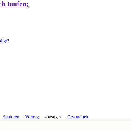
ch taufen;
digt?
Senioren
Vortrag
sonstiges
Gesundheit