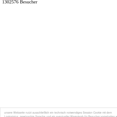
1302576 Besucher
unsere Webseite nutzt ausschließlich ein technisch notwendiges Session Cookie mit dem
Loginstatus, gewünschte Sprache und ein eventueller Warenkorb für Besucher vorgehalten 