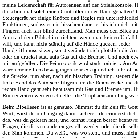
meine Leidenschaft für Autorennen auf der Spielekonsole. H
du schon mal solch einen Controller in der Hand gehalten? 
Steuergerät hat einige Knöpfe und Regler mit unterschiedli
Funktionen, sodass es ein bisschen dauerte, bis ich mich mi
Fingern auch fast blind zurechtfand. Man muss den Blick au
Auto auf dem Bildschirm richten, wenn man keinen Unfall 
will, und kann nicht ständig auf die Hände gucken. Jeder
Handgriff muss sitzen, sonst verändert sich plötzlich die An
oder du drückst statt aufs Gas auf die Bremse. Und noch etw
mir aufgefallen: Die Feinmotorik wird stark trainiert. Am A
waren meine Lenkbewegungen sehr eckig und ich fuhr oft 
die Strecke, nun aber, nach ein bisschen Training, steuert di
linke Hand das Auto sehr filigran um die Rennstrecke und d
rechte Hand geht sehr behutsam mit Gas und Bremse um. D
Rundenzeiten werden schneller, die Trophäensammlung wäc
Beim Bibellesen ist es genauso. Nimmst du dir Zeit für Gott
Wort, wirst du im Umgang damit sicherer; du erinnerst dich
das, was du gelesen hast, und kannst Fragen besser beantwo
Fragen, die dir von anderen gestellt werden oder die dir selb
den Sinn kommen. Du weißt, was wo steht, und musst nich