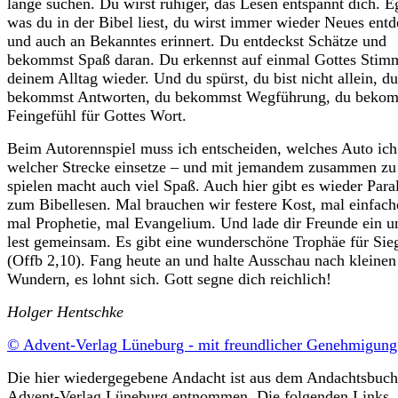
lange suchen. Du wirst ruhiger, das Lesen entspannt dich. E
was du in der Bibel liest, du wirst immer wieder Neues ent
und auch an Bekanntes erinnert. Du entdeckst Schätze und
bekommst Spaß daran. Du erkennst auf einmal Gottes Stim
deinem Alltag wieder. Und du spürst, du bist nicht allein, du
bekommst Antworten, du bekommst Wegführung, du beko
Feingefühl für Gottes Wort.
Beim Autorennspiel muss ich entscheiden, welches Auto ich
welcher Strecke einsetze – und mit jemandem zusammen zu
spielen macht auch viel Spaß. Auch hier gibt es wieder Para
zum Bibellesen. Mal brauchen wir festere Kost, mal einfach
mal Prophetie, mal Evangelium. Und lade dir Freunde ein u
lest gemeinsam. Es gibt eine wunderschöne Trophäe für Sie
(Offb 2,10). Fang heute an und halte Ausschau nach kleinen
Wundern, es lohnt sich. Gott segne dich reichlich!
Holger Hentschke
© Advent-Verlag Lüneburg - mit freundlicher Genehmigun
Die hier wiedergegebene Andacht ist aus dem Andachtsbuch
Advent-Verlag Lüneburg entnommen. Die folgenden Links