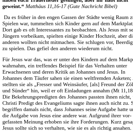
haben euch Trauerlieder gesun­gen, aber ihr habt nicht
geweint.“
Matthäus 11,16-17 (Gute Nachricht Bibel)
Da es früher in den engen Gassen der Städte wenig Raum 
Spielen war, tummelten sich Kinder gern auf dem Marktplat
Dort gab es oft Interessantes zu beobachten. Als Jesus mit s
Jüngern vorbeikam, spielten einige Kinder Hochzeit, aber di
anderen wollten nicht mitmachen. Sie schlugen vor, Beerdi
zu spielen. Das gefiel den anderen wiederum nicht.
Für Jesus war das, was er unter den Kindern auf dem Markp
wahrnahm, ein treffendes Beispiel für das Verhalten unter
Erwachsenen und deren Kritik an Johannes und Jesus. In
Johannes dem Täufer sahen sie einen weltfremden Asketen; 
stellten sie als „Fresser und Weinsäufer, [als] Freund der Zö
und Sünder“ hin, weil er oft Einladungen annahm (Mt 11,18
Die Bekehrungspredigten des Johannes passten ihnen nicht,
Christi Predigt des Evange­liums sagte ihnen auch nicht zu. 
begriffen damals nicht, dass Johannes seine Aufgabe hatte 
die Auf­gabe von Jesus eine andere war. Aufgrund ihrer vor­
gefassten Meinung erhoben sie ihre Forderungen. Kurz gesa
Jesus sollte sich so verhalten, wie sie es als richtig ansahen.