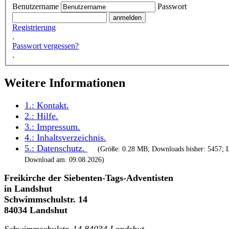
Benutzername
Passwort
Registrierung
.
Passwort vergessen?
.
Weitere Informationen
1.:
Kontakt
.
2.:
Hilfe
.
3.:
Impressum
.
4.:
Inhaltsverzeichnis
.
5.:
Datenschutz
.
(Größe: 0.28 MB; Downloads bisher: 5457; L
Download am: 09.08.2026)
Freikirche der Siebenten-Tags-Adventisten
in Landshut
Schwimmschulstr. 14
84034 Landshut
Schwimmschulstr. 14,84034 Landshut