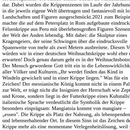
dar. Dabei wurden die Krippenszenen im Laufe der Jahrhun
in die jeweils eigene Welt übertragen und fantasievoll mit l
Landschaften und Figuren ausgeschmückt.2021 zum Beispie
machte die auf dem Petersplatz in Rom aufgebaute eindruck
Felsenkrippe aus Peru mit überlebensgroßen Figuren Szenen
der Welt der Anden lebendig. Mit dabei: die Skulptur eines
Kragengeiers, der seine Schwingen über die eindrucksvolle
Spannweite von mehr als zwei Metern ausbreitete. Diesen V
würden wir in einer deutschen Weihnachtskrippe wohl eher 
erwarten! Doch genau darum geht es in der Weihnachtsbotsc
Der Mensch gewordene Gott tritt ein in die Lebenswirklichk
aller Völker und Kulturen.„Ihr werdet finden das Kind in
Windeln gewickelt und in einer Krippe liegen." Was für ein
Zeichen! Der messianische König kommt nicht in einem Pal
zur Welt, er trägt nicht die Insignien der Herrschaft wie Zep
und Krone, sondern liegt in der Futterkrippe eines Kuhstalls
italienische Sprache verdeutlicht die Symbolik der Krippe
besonders einprägsam: Mangiatoia kommt von mangiare –
„essen". Die Krippe als Platz der Nahrung, als lebenspende
und lebenserhaltender Ort. In diesem Sinn ist das Zeichen d
Krippe mehr als eine momentane Verlegenheitslösung, weil 