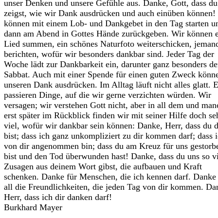
unser Denken und unsere Gefühle aus. Danke, Gott, dass du
zeigst, wie wir Dank ausdrücken und auch einüben können!
können mit einem Lob- und Dankgebet in den Tag starten u
dann am Abend in Gottes Hände zurückgeben. Wir können e
Lied summen, ein schönes Naturfoto weiterschicken, jema
berichten, wofür wir besonders dankbar sind. Jeder Tag der
Woche lädt zur Dankbarkeit ein, darunter ganz besonders de
Sabbat. Auch mit einer Spende für einen guten Zweck könn
unseren Dank ausdrücken. Im Alltag läuft nicht alles glatt. 
passieren Dinge, auf die wir gerne verzichten würden. Wir
versagen; wir verstehen Gott nicht, aber in
all
dem und man
erst später im Rückblick finden wir mit seiner Hilfe doch se
viel, wofür wir dankbar sein können: Danke, Herr, dass du 
bist; dass ich ganz unkompliziert zu dir kommen darf; dass 
von dir angenommen bin; dass du am Kreuz für uns gestorb
bist und den Tod überwunden hast! Danke, dass du uns so v
Zusagen aus deinem Wort gibst, die aufbauen und Kraft
schenken. Danke für Menschen, die ich kennen darf. Danke 
all
die Freundlichkeiten, die jeden Tag von dir kommen. Da
Herr, dass ich dir danken darf!
Burkhard Mayer