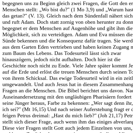
begegnen uns zu Beginn gleich zwei Fragen, die Gott den er
Menschen stellt: „Wo bist du?" (1 Mo 3,9) und „Warum has
das getan?" (V. 13). Gleich nach dem Sündenfall nähert sich
und ruft Adam. Doch statt zornig von oben herunter zu donn
begegnet er dem Menschen auf Augenhöhe und gibt ihm die
Möglichkeit, sich zu verteidigen. Adam und Eva müssen die
Sünde bekennen und die Konsequenz dafür tragen. Sie wer
aus dem Garten Eden vertrieben und haben keinen Zugang 
zum Baum des Lebens. Das Todesurteil lässt sich zwar
hinauszögern, jedoch nicht aufhalten. Doch hier ist die
Geschichte noch nicht zu Ende. Viele Jahre später kommt J
auf die Erde und erlöst die treuen Menschen durch seinen T
von ihrem Schicksal. Das ewige Todesurteil wird in ein zeit
umgewandelt. Und auch Jesus hat in diesem Zusammenhan
Fragen an die Menschen. Die Bibel berichtet uns davon. Na
Auseinandersetzung mit den ungläubigen Pharisäern fordert
seine Jünger heraus, Farbe zu bekennen: „Wer sagt denn ihr,
ich sei?" (Mt 16,15) Und nach seiner Auferstehung fragt er 
feigen Petrus dreimal: „Hast du mich lieb?" (Joh 21,17) Pet
stellt sich dieser Frage, auch wenn ihm das einiges abverlan
Diese vier Fragen stellt Gott auch jedem Einzelnen von uns,