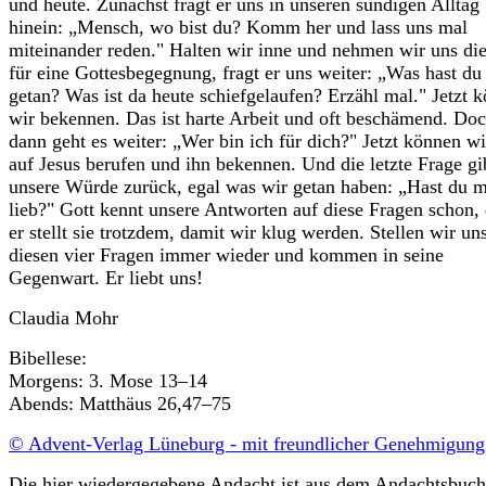
und heute. Zunächst fragt er uns in unseren sündigen Alltag
hinein: „Mensch, wo bist du? Komm her und lass uns mal
miteinander reden." Halten wir inne und nehmen wir uns die
für eine Gottesbegegnung, fragt er uns weiter: „Was hast du
getan? Was ist da heute schiefgelaufen? Erzähl mal." Jetzt 
wir bekennen. Das ist harte Arbeit und oft beschämend. Do
dann geht es weiter: „Wer bin ich für dich?" Jetzt können wi
auf Jesus berufen und ihn bekennen. Und die letzte Frage gi
unsere Würde zurück, egal was wir getan haben: „Hast du 
lieb?" Gott kennt unsere Antworten auf diese Fragen schon,
er stellt sie trotzdem, damit wir klug werden. Stellen wir un
diesen vier Fragen immer wieder und kommen in seine
Gegenwart. Er liebt uns!
Claudia Mohr
Bibellese:
Morgens: 3. Mose 13–14
Abends: Matthäus 26,47–75
© Advent-Verlag Lüneburg - mit freundlicher Genehmigung
Die hier wiedergegebene Andacht ist aus dem Andachtsbuch