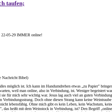
ch taufen;
>
22-05-29 IMMER online!
 Nachricht Bibel)
 alles möglich ist. Ich kann im Handumdrehen etwas „zu Papier" bringen
h warten, weil man
online,
also in Verbindung, ist. Weniger begeistert w
 sie für mich sehr wichtig war. Jesus lag auch viel an guten Verbindung
nnen Verbindungsstrang. Doch ohne diesen Strang kann keine Weintraub
nicht lebensfähig. Ohne mich gibt es kein Leben, kein Wachstum, kein
, das heißt mit dem Weinstock in Verbindung, ist? Den Begriff „onlin