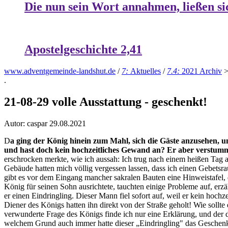
Die nun sein Wort annahmen, ließen si
Apostelgeschichte 2,41
www.adventgemeinde-landshut.de
/
7:
Aktuelles
/
7.4:
2021 Archiv
.
21-08-29 volle Ausstattung - geschenkt!
Autor: caspar
29.08.2021
D
a ging der König hinein zum Mahl, sich die Gäste anzusehen, 
und hast doch kein hochzeitliches Gewand an? Er aber verstumm
erschrocken merkte, wie ich aussah: Ich trug nach einem heißen Tag
Gebäude hatten mich völlig vergessen lassen, dass ich einen Gebet
gibt es vor dem Eingang mancher sakralen Bauten eine Hinweistafel, di
König für seinen Sohn ausrichtete, tauchten einige Probleme auf, erzä
er einen Eindringling. Dieser Mann fiel sofort auf, weil er kein hoc
Diener des Königs hatten ihn direkt von der Straße geholt! Wie soll
verwunderte Frage des Königs finde ich nur eine Erklärung, und der
welchem Grund auch immer hatte dieser „Eindringling" das Geschenk ign