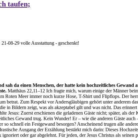
ch taufen;
>
21-08-29 volle Ausstattung - geschenkt!
und sah da einen Menschen, der hatte kein hochzeitliches Gewand 
te.
Matthäus 22,11–12 Ich fragte mich, warum einige der Männer beim 
 am Roten Meer immer noch kurze Hose, T-Shirt und Flipflops. Der her
sraum betrat. Zum Respekt vor Andersgläubigen gehört unter anderem 
e in Bildern zeigt, was als akzeptabel gilt und was nicht. Das erinner
hlte Jesus: Zuerst erschienen die geladenen Gäste nicht; später, als der
hzeitliches Gewand trug. Kein Wunder! Er – wie die anderen Gäste auch
te er so schnell ein Festgewand besorgen? Anscheinend trugen alle and
 drastische Ausgang der Erzählung bestärkt mich darin: Dieses Hochze
oriert oder gar abgelehnt. Für jeden, der Jesus Christus als seinen pers