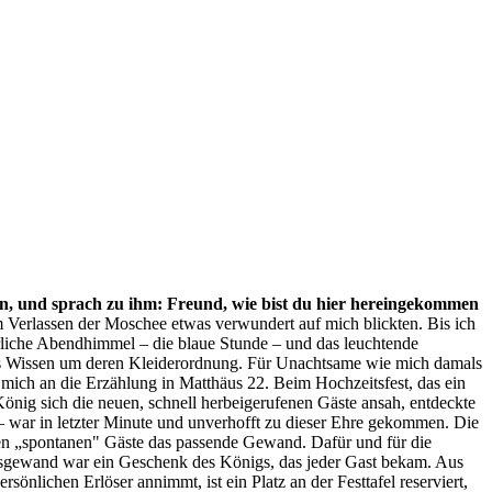
an, und sprach zu ihm: Freund, wie bist du hier hereingekommen
Verlassen der Moschee etwas verwundert auf mich blickten. Bis ich
rliche Abendhimmel – die blaue Stunde – und das leuchtende
das Wissen um deren Kleiderordnung. Für Unachtsame wie mich damals
t mich an die Erzählung in Matthäus 22. Beim Hochzeitsfest, das ein
 König sich die neuen, schnell herbeigerufenen Gäste ansah, entdeckte
 – war in letzter Minute und unverhofft zu dieser Ehre gekommen. Die
eren „spontanen" Gäste das passende Gewand. Dafür und für die
itsgewand war ein Geschenk des Königs, das jeder Gast bekam. Aus
önlichen Erlöser annimmt, ist ein Platz an der Festtafel reserviert,