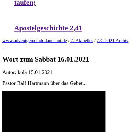
taufen;
Apostelgeschichte 2,41
www.adventgemeinde-landshut.de
/
7:
Aktuelles
/
7.4:
2021 Archiv
.
Wort zum Sabbat 16.01.2021
Autor: kola
15.01.2021
Pastor Ralf Hartmann über das Gebet...