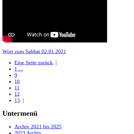
Wort zum Sabbat 02.01.2021
Eine Seite zurück
. |
1 ...
9
10
11
12
13
. |
Untermenü
Archiv 2021 bis 2025
2023 Archiv