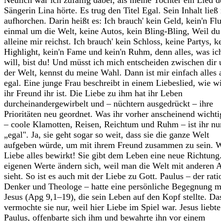
Neulich war ich zufällig dabei, als meine Tochter ein Lied d
Sängerin Lina hörte. Es trug den Titel Egal. Sein Inhalt ließ
aufhorchen. Darin heißt es: Ich brauch' kein Geld, kein'n Fl
einmal um die Welt, keine Autos, kein Bling-Bling, Weil du
alleine mir reichst. Ich brauch' kein Schloss, keine Partys, k
Highlight, kein'n Fame und kein'n Ruhm, denn alles, was ic
will, bist du! Und müsst ich mich entscheiden zwischen dir
der Welt, kennst du meine Wahl. Dann ist mir einfach alles 
egal. Eine junge Frau beschreibt in einem Liebeslied, wie w
ihr Freund ihr ist. Die Liebe zu ihm hat ihr Leben
durcheinandergewirbelt und – nüchtern ausgedrückt – ihre
Prioritäten neu geordnet. Was ihr vorher anscheinend wicht
– coole Klamotten, Reisen, Reichtum und Ruhm – ist ihr nu
„egal". Ja, sie geht sogar so weit, dass sie die ganze Welt
aufgeben würde, um mit ihrem Freund zusammen zu sein. 
Liebe alles bewirkt! Sie gibt dem Leben eine neue Richtung
eigenen Werte ändern sich, weil man die Welt mit anderen 
sieht. So ist es auch mit der Liebe zu Gott. Paulus – der rati
Denker und Theologe – hatte eine persönliche Begegnung m
Jesus (Apg 9,1–19), die sein Leben auf den Kopf stellte. Da
vermochte sie nur, weil hier Liebe im Spiel war. Jesus liebte
Paulus, offenbarte sich ihm und bewahrte ihn vor einem