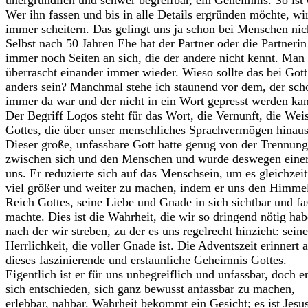
unergründlich und schwer begreifbar, ein Geheimnis. So ist 
Wer ihn fassen und bis in alle Details ergründen möchte, wi
immer scheitern. Das gelingt uns ja schon bei Menschen nic
Selbst nach 50 Jahren Ehe hat der Partner oder die Partnerin
immer noch Seiten an sich, die der andere nicht kennt. Man
überrascht einander immer wieder. Wieso sollte das bei Gott
anders sein? Manchmal stehe ich staunend vor dem, der sch
immer da war und der nicht in ein Wort gepresst werden ka
Der Begriff Logos steht für das Wort, die Vernunft, die Weis
Gottes, die über unser menschliches Sprachvermögen hinaus
Dieser große, unfassbare Gott hatte genug von der Trennung
zwischen sich und den Menschen und wurde deswegen eine
uns. Er reduzierte sich auf das Menschsein, um es gleichzeit
viel größer und weiter zu machen, indem er uns den Himmel
Reich Gottes, seine Liebe und Gnade in sich sichtbar und fa
machte. Dies ist die Wahrheit, die wir so dringend nötig hab
nach der wir streben, zu der es uns regelrecht hinzieht: seine
Herrlichkeit, die voller Gnade ist. Die Adventszeit erinnert 
dieses faszinierende und erstaunliche Geheimnis Gottes.
Eigentlich ist er für uns unbegreiflich und unfassbar, doch er
sich entschieden, sich ganz bewusst anfassbar zu machen,
erlebbar, nahbar. Wahrheit bekommt ein Gesicht; es ist Jesu