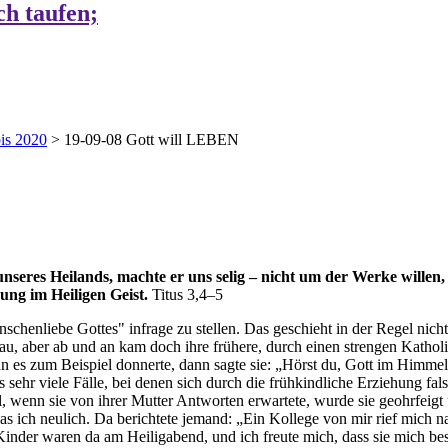
ch taufen;
is 2020
>
19-09-08 Gott will LEBEN
nseres Heilands, machte er uns selig – nicht um der Werke willen, 
ng im Heiligen Geist.
Titus 3,4–5
nschenliebe Gottes" infrage zu stellen. Das geschieht in der Regel nicht
au, aber ab und an kam doch ihre frühere, durch einen strengen Katho
nn es zum Beispiel donnerte, dann sagte sie: „Hörst du, Gott im Himmel
sehr viele Fälle, bei denen sich durch die frühkindliche Erziehung fals
Mal, wenn sie von ihrer Mutter Antworten erwartete, wurde sie geohrfeig
l las ich neulich. Da berichtete jemand: „Ein Kollege von mir rief mich
e Kinder waren da am Heiligabend, und ich freute mich, dass sie mich besu