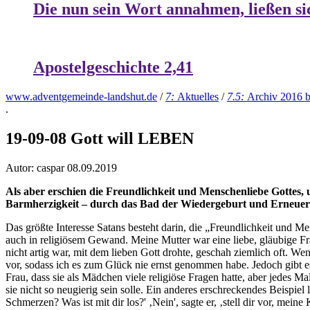
Die nun sein Wort annahmen, ließen si
Apostelgeschichte 2,41
www.adventgemeinde-landshut.de
/
7:
Aktuelles
/
7.5:
Archiv 2016 b
.
19-09-08 Gott will LEBEN
Autor: caspar
08.09.2019
Als aber erschien die Freundlichkeit und Menschenliebe Gottes, u
Barmherzigkeit – durch das Bad der Wiedergeburt und Erneueru
Das größte Interesse Satans besteht darin, die „Freundlichkeit und Me
auch in religiösem Gewand. Meine Mutter war eine liebe, gläubige Fr
nicht artig war, mit dem lieben Gott drohte, geschah ziemlich oft. We
vor, sodass ich es zum Glück nie ernst genommen habe. Jedoch gibt es 
Frau, dass sie als Mädchen viele religiöse Fragen hatte, aber jedes 
sie nicht so neugierig sein solle. Ein anderes erschreckendes Beispie
Schmerzen? Was ist mit dir los?' ‚Nein', sagte er, ‚stell dir vor, mein