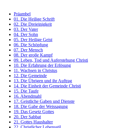
Präambel
01. Die Heilige Schrift
02. Die Dreieinigkeit
03. Der Vater
04. Der Sohn
05. Der Heilige Geist
06. Die Schöpfung
07. Der Mensch
08. Der groβe Kampf
09. Leben, Tod und Auferstehung Christi
10. Die Erfahrung der Erlösung
11. Wachsen in Christus
12. Die Gemeinde
13. Die Übrigen und ihr Auftrag
14. Die Einheit der Gemeinde Christi
15. Die Taufe
16. Abendmahl
17. Geistliche Gaben und Dienste
18. Die Gabe der Weissagung
19. Das Gesetz Gottes
20. Der Sabbat
21. Gottes Haushalter
22. Christlicher Lebensstil