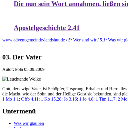
Die nun sein Wort annahmen, ließen si
Apostelgeschichte 2,41
www.adventgemeinde-landshut.de
/
5:
Wer sind wir
/
5.1:
Was wir g
.
03. Der Vater
Autor: kola
05.09.2009
Gott, der ewige Vater, ist Schöpfer, Ursprung, Erhalter und Herr all
die Macht, wie der Sohn und der Heilige Geist sie bekunden, sind g
1 Mo 1,1
;
Offb 4,11
;
1 Ko 15,28
;
Jo 3,16
;
1 Jo 4,8
;
1 Tim 1,17
;
2 Mo 
Untermenü
Was wir glauben