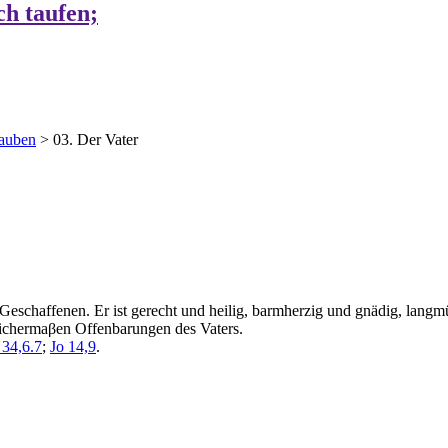
ch taufen;
lauben
>
03. Der Vater
es Geschaffenen. Er ist gerecht und heilig, barmherzig und gnädig, lang
leichermaβen Offenbarungen des Vaters.
34,6.7
;
Jo 14,9
.