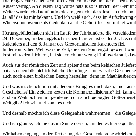
Die Fragesteller hatten sich offensichtlich intensiv mit dem Thema 
Kaiser verfügt. An diesem Tag wurde natalis solis invicti, der Geburt
Weiter wurde ich darauf aufmerksam gemacht, dass Jesus ja nicht am 2
Ja, all‘ das ist mir bekannt. Und ich weiß auch, dass im Aufschwung
Wintersonnenwende als Gedenken an die Geburt Jesu verordnet wurd
Herausgebildet haben sich im Laufe der Jahrhunderte die verschiedens
24. Dezember, in den angelsächsischen Ländern ist es der 25. Dezembe
Kalenders auf den 6. Januar des Gregorianischen Kalenders fiel.
In der römischen Welt war die Zeit, die dem Sonnengott geweiht war 
Fest mit vielen Lichtern, hat sicherlich nur wenig Einfluss darauf, 
Auch aus der römischen Zeit und später dann beim keltischen Julefes
hat also ebenfalls nichtchristliche Ursprünge. Und was die Geschenke
auch noch einen biblischen Bezug herstellen, denn im Matthäusberi
Und was mache ich nun mit alledem? Bringt es mich dazu, mich aus de
Geschehens? Ein Zeichen gegen die Kommerzialisierung? Ich kann das 
sind an Weihnachten in irgendeinem christlich geprägten Gottesdienst
Welt gibt? Ich will und kann es nicht.
Und deshalb möchte ich diese Gelegenheit wahrnehmen – die Gelegen
Und ich glaube, ich tue das im Sinne dessen, um den es hier eigentlic
Wir haben eingangs in der Textlesung das Geschenk so beschrieben