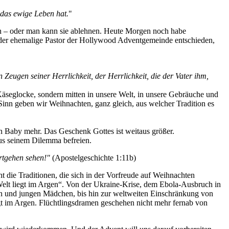
n das ewige Leben hat.
"
n – oder man kann sie ablehnen. Heute Morgen noch habe
, der ehemalige Pastor der Hollywood Adventgemeinde entschieden,
Zeugen seiner Herrlichkeit, der Herrlichkeit, die der Vater ihm,
 Käseglocke, sondern mitten in unsere Welt, in unsere Gebräuche und
 Sinn geben wir Weihnachten, ganz gleich, aus welcher Tradition es
kein Baby mehr. Das Geschenk Gottes ist weitaus größer.
aus seinem Dilemma befreien.
rtgehen sehen!"
(Apostelgeschichte 1:11b)
ht die Traditionen, die sich in der Vorfreude auf Weihnachten
e Welt liegt im Argen“. Von der Ukraine‐Krise, dem Ebola‐Ausbruch in
 und jungen Mädchen, bis hin zur weltweiten Einschränkung von
iegt im Argen. Flüchtlingsdramen geschehen nicht mehr fernab von