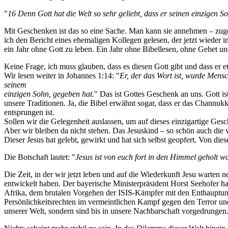
"
16 Denn Gott hat die Welt so sehr geliebt, dass er seinen einzigen S
Mit Geschenken ist das so eine Sache. Man kann sie annehmen – zu
ich den Bericht eines ehemaligen Kollegen gelesen, der jetzt wiede
ein Jahr ohne Gott zu leben. Ein Jahr ohne Bibellesen, ohne Gebet und 
Keine Frage, ich muss glauben, dass es diesen Gott gibt und dass er e
Wir lesen weiter in Johannes 1:14: "
Er, der das Wort ist, wurde Mensc
seinem
einzigen Sohn, gegeben hat.
" Das ist Gottes Geschenk an uns. Gott i
unsere Traditionen. Ja, die Bibel erwähnt sogar, dass er das Channukk
entsprungen ist.
Sollen wir die Gelegenheit auslassen, um auf dieses einzigartige Ge
Aber wir bleiben da nicht stehen. Das Jesuskind – so schön auch die v
Dieser Jesus hat gelebt, gewirkt und hat sich selbst geopfert. Von d
Die Botschaft lautet: "
Jesus ist von euch fort in den Himmel geholt 
Die Zeit, in der wir jetzt leben und auf die Wiederkunft Jesu warten 
entwickelt haben. Der bayerische Ministerpräsident Horst Seehofer ha
Afrika, dem brutalen Vorgehen der ISIS‐Kämpfer mit den Enthauptu
Persönlichkeitsrechten im vermeintlichen Kampf gegen den Terror und 
unserer Welt, sondern sind bis in unsere Nachbarschaft vorgedrungen