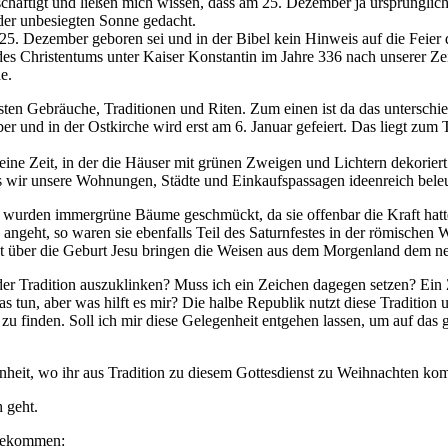
beschäftigt und ließen mich wissen, dass am 25. Dezember ja ursprüngl
 der unbesiegten Sonne gedacht.
5. Dezember geboren sei und in der Bibel kein Hinweis auf die Feier d
 des Christentums unter Kaiser Konstantin im Jahre 336 nach unserer Z
e.
ten Gebräuche, Traditionen und Riten. Zum einen ist da das unterschie
r und in der Ostkirche wird erst am 6. Januar gefeiert. Das liegt zum 
eine Zeit, in der die Häuser mit grünen Zweigen und Lichtern dekorier
dass wir unsere Wohnungen, Städte und Einkaufspassagen ideenreich bele
t wurden immergrüne Bäume geschmückt, da sie offenbar die Kraft hatt
 angeht, so waren sie ebenfalls Teil des Saturnfestes in der römische
cht über die Geburt Jesu bringen die Weisen aus dem Morgenland dem
r Tradition auszuklinken? Muss ich ein Zeichen dagegen setzen? Ein Zei
tun, aber was hilft es mir? Die halbe Republik nutzt diese Tradition 
 zu finden. Soll ich mir diese Gelegenheit entgehen lassen, um auf da
heit, wo ihr aus Tradition zu diesem Gottesdienst zu Weihnachten ko
h geht.
 bekommen: