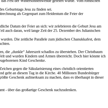
ich das Fest der Wintersonnenwende gefeiert wurde. Vom römischen
es Geburtstags Jesu zu finden sei.
eitrechnung als Gegenpart zum Heidentum die Feier der
dliche Datum der Feier an sich: wir zelebrieren die Geburt Jesu am
Teil auch daran, weil lange Zeit der 25. Dezember des Julianischen
t wurden. Die zeitliche Parallele zum jüdischen Chanukkafest, dem
uchten.
en, die „dunkle“ Jahreszeit schadlos zu überstehen. Der Christbaum
n Welt und wurden Kindern und Armen überreicht. Doch hier könnte ich
 neugeborenen Kind Geschenke.
chen gegen die Säkularisierung eines christlich orientierten
und geht an diesem Tag in die Kirche. 40 Millionen Bundesbürger
s größte Geschenk aufmerksam zu machen, dass es überhaupt in dieser
mmt ‐ über das großartige Geschenk nachzudenken.