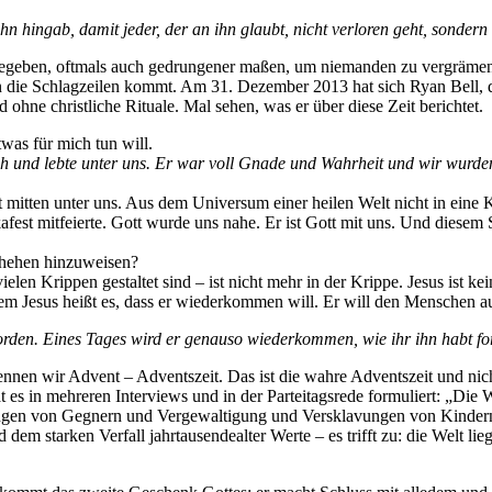
ohn hingab, damit jeder, der an ihn glaubt, nicht verloren geht, sonder
gegeben, oftmals auch gedrungener maßen, um niemanden zu vergräme
r in die Schlagzeilen kommt. Am 31. Dezember 2013 hat sich Ryan Bell
ohne christliche Rituale. Mal sehen, was er über diese Zeit berichtet.
twas für mich tun will.
h und lebte unter uns. Er war voll Gnade und Wahrheit und wir wurden 
st mitten unter uns. Aus dem Universum einer heilen Welt nicht in eine
afest mitfeierte. Gott wurde uns nahe. Er ist Gott mit uns. Und diesem
schehen hinzuweisen?
ielen Krippen gestaltet sind – ist nicht mehr in der Krippe. Jesus ist 
iesem Jesus heißt es, dass er wiederkommen will. Er will den Menschen 
worden. Eines Tages wird er genauso wiederkommen, wie ihr ihn habt fo
nennen wir Advent – Adventszeit. Das ist die wahre Adventszeit und nic
t es in mehreren Interviews und in der Parteitagsrede formuliert: „Di
ngen von Gegnern und Vergewaltigung und Versklavungen von Kindern
dem starken Verfall jahrtausendealter Werte – es trifft zu: die Welt l
.