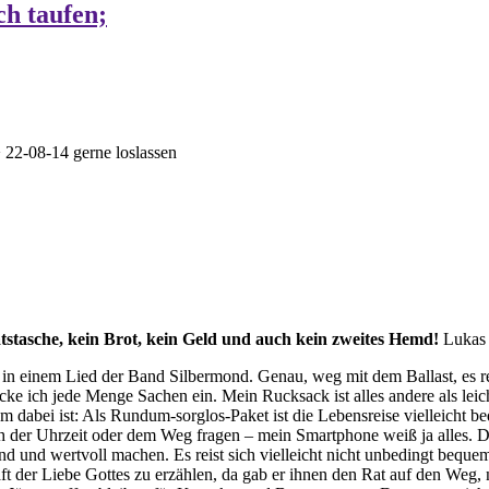
ch taufen;
>
22-08-14 gerne loslassen
stasche, kein Brot, kein Geld und auch kein zweites Hemd!
Lukas 
 es in einem Lied der Band Silbermond. Genau, weg mit dem Ballast, es r
e ich jede Menge Sachen ein. Mein Rucksack ist alles andere als leicht
em
dabei ist: Als Rundum-sorglos-Paket ist die Lebensreise vielleicht b
der Uhrzeit oder dem Weg fragen ‒ mein Smartphone weiß ja alles. Das 
d wertvoll machen. Es reist sich vielleicht nicht unbedingt bequemer
aft der Liebe Gottes zu erzählen, da gab er ihnen den Rat auf den Weg, 