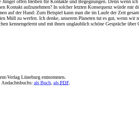
ne Jünger offen bleiben für Kontakte und Begegnungen. Denn wenn ich
hen Kontakt aufzunehmen? In solcher letzten Konsequenz würde mir die
ahmen auf der Hand: Zum Beispiel kann man die im Laufe der Zeit ges
 den Müll zu werfen. Ich denke, unserem Planeten tut es gut, wenn wir 
hen kennengelernt und mit ihnen unglaublich schöne Gespräche über G
vent-Verlag Lüneburg entnommen.
en Andachtsbuchs:
als Buch
,
als
PDF
.