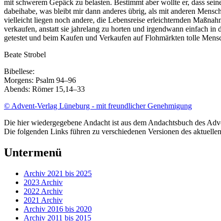
mit schwerem Gepäck zu belasten. Bestimmt aber wollte er, dass sei
dabeihabe, was bleibt mir dann anderes übrig, als mit anderen Mensc
vielleicht liegen noch andere, die Lebensreise erleichternden Maßn
verkaufen, anstatt sie jahrelang zu horten und irgendwann einfach in
getestet und beim Kaufen und Verkaufen auf Flohmärkten tolle Mensc
Beate Strobel
Bibellese:
Morgens: Psalm 94–96
Abends: Römer 15,14–33
© Advent-Verlag Lüneburg - mit freundlicher Genehmigung
Die hier wiedergegebene Andacht ist aus dem Andachtsbuch des Ad
Die folgenden Links führen zu verschiedenen Versionen des aktuell
Untermenü
Archiv 2021 bis 2025
2023 Archiv
2022 Archiv
2021 Archiv
Archiv 2016 bis 2020
Archiv 2011 bis 2015