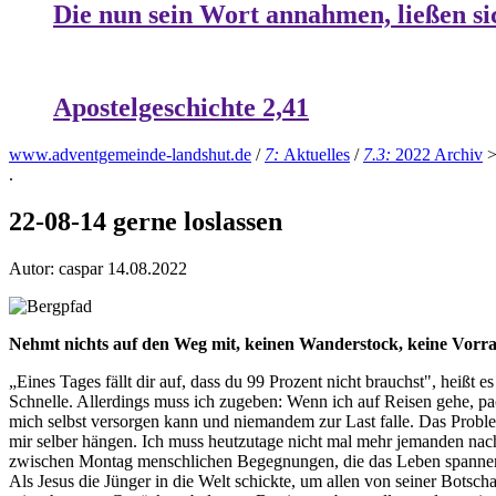
Die nun sein Wort annahmen, ließen si
Apostelgeschichte 2,41
www.adventgemeinde-landshut.de
/
7:
Aktuelles
/
7.3:
2022 Archiv
.
22-08-14 gerne loslassen
Autor: caspar
14.08.2022
Nehmt nichts auf den Weg mit, keinen Wanderstock, keine Vorrat
„Eines Tages fällt dir auf, dass du 99 Prozent nicht brauchst", heißt
Schnelle. Allerdings muss ich zugeben: Wenn ich auf Reisen gehe, pack
mich selbst versorgen kann und niemandem zur
Last
falle. Das
Probl
mir selber hängen. Ich muss heutzutage nicht mal mehr jemanden nach 
zwischen Montag menschlichen Begegnungen, die das Leben spannend un
Als Jesus die Jünger in die Welt schickte, um allen von seiner Botsch