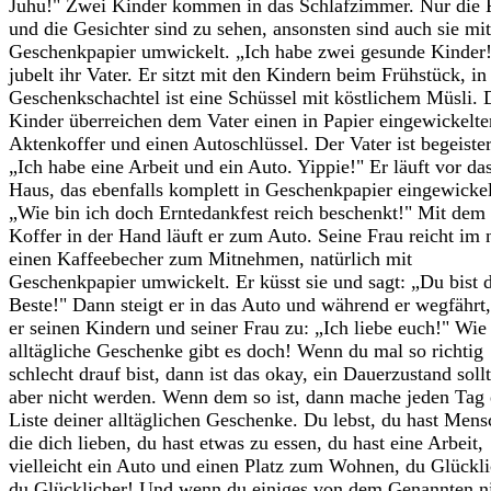
Juhu!" Zwei Kinder kommen in das Schlafzimmer. Nur die 
und die Gesichter sind zu sehen, ansonsten sind auch sie mit
Geschenkpapier umwickelt. „Ich habe zwei gesunde Kinder!
jubelt ihr Vater. Er sitzt mit den Kindern beim Frühstück, in
Geschenkschachtel ist eine Schüssel mit köstlichem Müsli. 
Kinder überreichen dem Vater einen in Papier eingewickelte
Aktenkoffer und einen Autoschlüssel. Der Vater ist begeister
„Ich habe eine Arbeit und ein Auto. Yippie!" Er läuft vor da
Haus, das ebenfalls komplett in Geschenkpapier eingewickelt
„Wie bin ich doch Erntedankfest reich beschenkt!" Mit dem
Koffer in der Hand läuft er zum Auto. Seine Frau reicht im
einen Kaffeebecher zum Mitnehmen, natürlich mit
Geschenkpapier umwickelt. Er küsst sie und sagt: „Du bist 
Beste!" Dann steigt er in das Auto und während er wegfährt,
er seinen Kindern und seiner Frau zu: „Ich liebe euch!" Wie 
alltägliche Geschenke gibt es doch! Wenn du mal so richtig
schlecht drauf bist, dann ist das okay, ein Dauerzustand sollt
aber nicht werden. Wenn dem so ist, dann mache jeden Tag 
Liste deiner alltäglichen Geschenke. Du lebst, du hast Mens
die dich lieben, du hast etwas zu essen, du hast eine Arbeit,
vielleicht ein Auto und einen Platz zum Wohnen, du Glückli
du Glücklicher! Und wenn du einiges von dem Genannten n