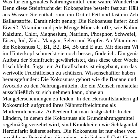
Was für ein geniales Nahrungsmittel, eine wahre Wunderfru
Denn diese Steinfrucht der Kokospalme besteht fast zur Häl
aus Wasser. Sie enthält rund ein Drittel Fett und fast ein Zeh
Ballaststoffe. Damit nicht genug: Die Kokosnuss liefert Zuc
Eiweiß, Vitamine und jede Menge Mineralstoffe, wie Kaliu
Kalzium, Chlor, Magnesium, Natrium, Phosphor, Schwefel,
Eisen, Jod, Zink, Mangan, Selen und Kupfer. An Vitaminen
die Kokosnuss C, B1, B2, B4, B6 und E auf. Mit diesem W
im Hinterkopf schmeckt sie noch besser, finde ich. Ein genia
Aufbau der Steinfrucht gewährleistet, dass diese über Woch
frisch bleibt. Sogar ein Aufprallschutz ist eingebaut, um das
wertvolle Fruchtfleisch zu schützen. Wissenschaftler haben
herausgefunden: Die Kokosnuss gehört wie die Banane und 
Avocado zu den Nahrungsmitteln, die ein Mensch monatela
ausschließlich zu sich nehmen kann, ohne an
Mangelerscheinungen zu leiden. In den Herkunftsländern gil
Kokosmilch aufgrund ihres Nährstoffreichtums als
Muttermilchersatz. Außerdem hat man festgestellt: In den
Ländern, in denen die Kokosnuss als Grundnahrungsmittel
regelmäßig verzehrt wird, sind Krankheiten wie Schlaganfal
Herzinfarkt äußerst selten. Die Kokosnuss ist nur eines von
unzähligen Beispielen, die zeigen, wie liebevoll Gott für un