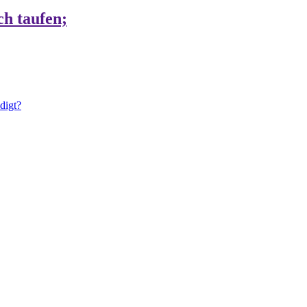
ch taufen;
digt?