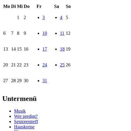
Mo
Di
Mi
Do
Fr
Sa
So
1
2
3
4
5
6
7
8
9
10
11
12
13
14
15
16
17
18
19
20
21
22
23
24
25
26
27
28
29
30
31
Untermenü
Musik
Wer predigt?
Seniorentreff
Hauskreise