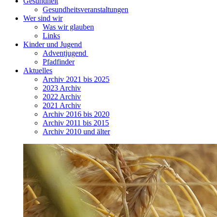
Gesundheit
Gesundheitsveranstaltungen
Wer sind wir
Was wir glauben
Links
Kinder und Jugend
Adventjugend
Pfadfinder
Aktuelles
Archiv 2021 bis 2025
2023 Archiv
2022 Archiv
2021 Archiv
Archiv 2016 bis 2020
Archiv 2011 bis 2015
Archiv 2010 und älter