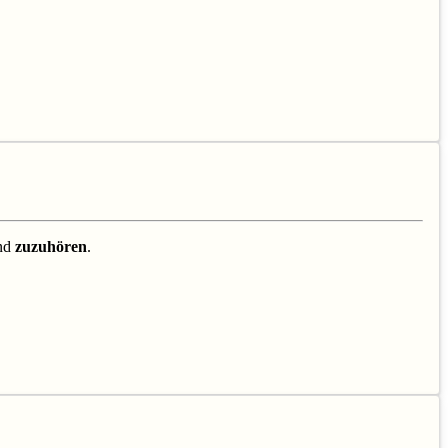
nd
zuzuhören
.