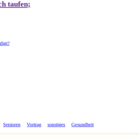
ch taufen;
digt?
Senioren
Vortrag
sonstiges
Gesundheit