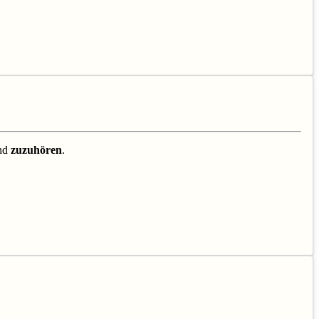
nd
zuzuhören
.